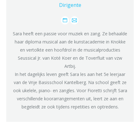
Dirigente
Personal
E-
blog
mail
Sara heeft een passie voor muziek en zang. Ze behaalde
/
haar diploma musical aan de kunstacademie in Knokke
website
en vertolkte een hoofdrol in de musicalproducties
Seussical Jr. van Koté Koer en de Toverfluit van vzw
Artbij.
In het dagelijks leven geeft Sara les aan het 5e leerjaar
van de Vrije Basisschool Kantelberg. Na school geeft ze
ook ukelele, piano- en zangles. Voor Fioretti schrijft Sara
verschillende koorarrangementen uit, leert ze aan en
begeleidt ze ook tijdens repetities en optredens.